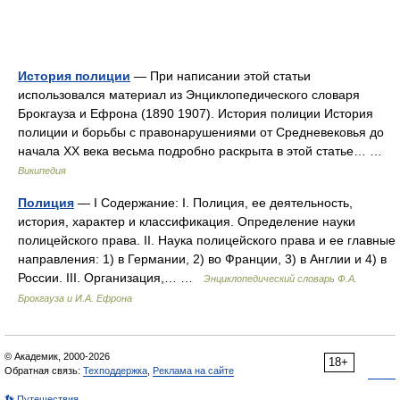
История полиции
— При написании этой статьи
использовался материал из Энциклопедического словаря
Брокгауза и Ефрона (1890 1907). История полиции История
полиции и борьбы с правонарушениями от Средневековья до
начала XX века весьма подробно раскрыта в этой статье… …
Википедия
Полиция
— I Содержание: I. Полиция, ее деятельность,
история, характер и классификация. Определение науки
полицейского права. II. Наука полицейского права и ее главные
направления: 1) в Германии, 2) во Франции, 3) в Англии и 4) в
России. III. Организация,… …
Энциклопедический словарь Ф.А.
Брокгауза и И.А. Ефрона
© Академик, 2000-2026
18+
Обратная связь:
Техподдержка
,
Реклама на сайте
👣 Путешествия