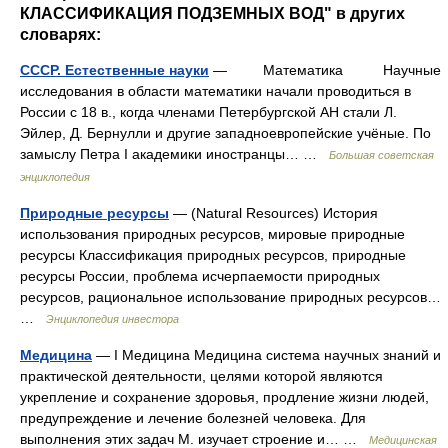
КЛАССИФИКАЦИЯ ПОДЗЕМНЫХ ВОД" в других
словарях:
СССР. Естественные науки
— Математика Научные
исследования в области математики начали проводиться в
России с 18 в., когда членами Петербургской АН стали Л.
Эйлер, Д. Бернулли и другие западноевропейские учёные. По
замыслу Петра I академики иностранцы… …
Большая советская
энциклопедия
Природные ресурсы
— (Natural Resources) История
использования природных ресурсов, мировые природные
ресурсы Классификация природных ресурсов, природные
ресурсы России, проблема исчерпаемости природных
ресурсов, рациональное использование природных ресурсов…
…
Энциклопедия инвестора
Медицина
— I Медицина Медицина система научных знаний и
практической деятельности, целями которой являются
укрепление и сохранение здоровья, продление жизни людей,
предупреждение и лечение болезней человека. Для
выполнения этих задач М. изучает строение и… …
Медицинская