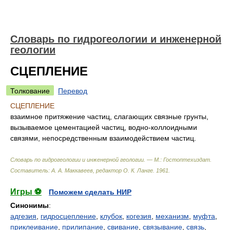
Словарь по гидрогеологии и инженерной
геологии
СЦЕПЛЕНИЕ
Толкование
Перевод
СЦЕПЛЕНИЕ
взаимное притяжение частиц, слагающих связные грунты,
вызываемое цементацией частиц, водно-коллоидными
связями, непосредственным взаимодействием частиц.
Словарь по гидрогеологии и инженерной геологии. — М.: Гостоптехиздат
.
Составитель: А. А. Маккавеев, редактор О. К. Ланге
.
1961
.
Игры ⚽
Поможем сделать НИР
Синонимы
:
адгезия
,
гидросцепление
,
клубок
,
когезия
,
механизм
,
муфта
,
приклеивание
,
прилипание
,
свивание
,
связывание
,
связь
,