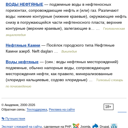
ВОДЫ НЕФТЯНЫЕ
— подземные воды в нефтеносных
горизонтах, сопровождающие нефть и (или) газ. Различают
воды: нижние контурные (нижние краевые), окружающие нефть
снизу в погружающейся части нефтеносного пласта; верхние
контурные (верхние краевые), залегающие в… …
Геологическая
энциклопедия
Нефтяные Камни
— Посёлок городского типа Нефтяные
Камни азерб. Neft daşları …
Википедия
Воды нефтяные
— (син.: воды нефтяных месторождений)
подземные, обычно напорные воды, сопровождающие
месторождения нефти, как правило, минерализованные
(хлоридно кальциевые, содово хлоридные) …
Толковый словарь
по почвоведению
© Академик, 2000-2026
18+
Обратная связь:
Техподдержка
,
Реклама на сайте
👣 Путешествия
Экспорт словарей на сайты
, сделанные на PHP,
Joomla,
Drupal,