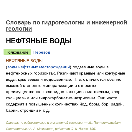
Словарь по гидрогеологии и инженерной
геологии
НЕФТЯНЫЕ ВОДЫ
Толкование
Перевод
НЕФТЯНЫЕ ВОДЫ
(
воды нефтяных месторождений
) подземные воды в
нефтеносных горизонтах. Различают краевые или контурные
воды, крыльевые и подошвенные. Н. в. отличаются обычно
высокой степенью минерализации и относятся
преимущественно к хлоридно-кальциево-магниевым, хлор-
кальциевым или гидрокарбонатно-натриевым. Они часто
содержат в повышенных количествах йод, бром, бор, радий,
барий, стронций и т. д.
Словарь по гидрогеологии и инженерной геологии. — М.: Гостоптехиздат
.
Составитель: А. А. Маккавеев, редактор О. К. Ланге
.
1961
.