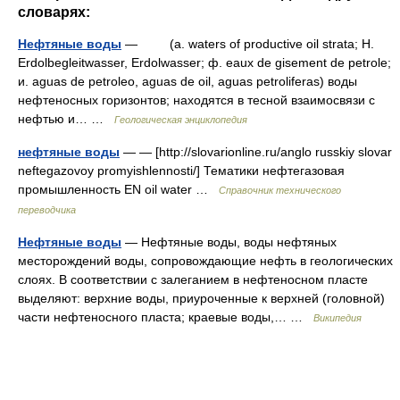
словарях:
Нефтяные воды
— (a. waters of productive oil strata; H.
Erdolbegleitwasser, Erdolwasser; ф. eaux de gisement de petrole;
и. aguas de petroleo, aguas de oil, aguas petroliferas) воды
нефтеносных горизонтов; находятся в тесной взаимосвязи c
нефтью и… …
Геологическая энциклопедия
нефтяные воды
— — [http://slovarionline.ru/anglo russkiy slovar
neftegazovoy promyishlennosti/] Тематики нефтегазовая
промышленность EN oil water …
Справочник технического
переводчика
Нефтяные воды
— Нефтяные воды, воды нефтяных
месторождений воды, сопровождающие нефть в геологических
слоях. В соответствии с залеганием в нефтеносном пласте
выделяют: верхние воды, приуроченные к верхней (головной)
части нефтеносного пласта; краевые воды,… …
Википедия