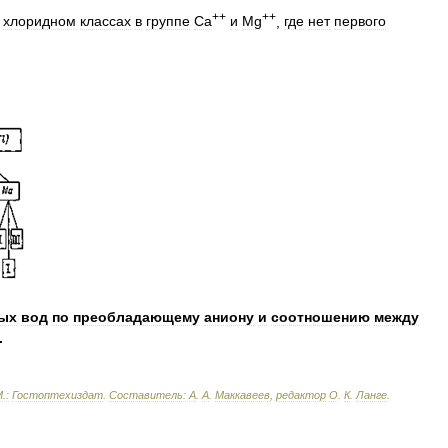
++
++
хлоридном
классах
в
группе
Са
и
Mg
,
где
нет
первого
ых
вод
по
преобладающему
аниону
и
соотношению
между
.
М
.
:
Гостоптехиздат
.
Составитель:
А
.
А
.
Маккавеев
,
редактор
О
.
К
.
Ланге
.