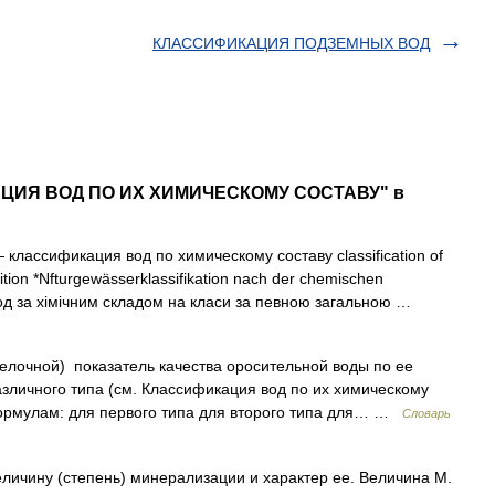
КЛАССИФИКАЦИЯ ПОДЗЕМНЫХ ВОД
КАЦИЯ ВОД ПО ИХ ХИМИЧЕСКОМУ СОСТАВУ" в
классификация вод по химическому составу classification of
ition *Nfturgewässerklassifikation nach der chemischen
д за хімічним складом на класи за певною загальною …
лочной) показатель качества оросительной воды по ее
различного типа (см. Классификация вод по их химическому
формулам: для первого типа для второго типа для… …
Словарь
личину (степень) минерализации и характер ее. Величина М.