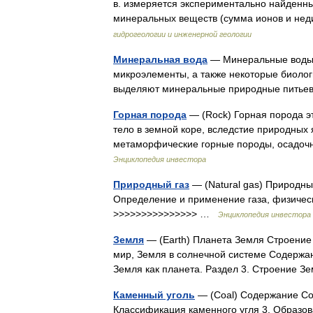
в. измеряется экспериментально найденны
минеральных веществ (сумма ионов и нед
гидрогеологии и инженерной геологии
Минеральная вода
— Минеральные воды 
микроэлементы, а также некоторые биоло
выделяют минеральные природные питье
Горная порода
— (Rock) Горная порода э
тело в земной коре, вследстие природных
метаморфические горные породы, осадоч
Энциклопедия инвестора
Природный газ
— (Natural gas) Природны
Определение и применение газа, физическ
>>>>>>>>>>>>>>> …
Энциклопедия инвестора
Земля
— (Earth) Планета Земля Строение
мир, Земля в солнечной системе Содержан
Земля как планета. Раздел 3. Строение 
Каменный уголь
— (Coal) Содержание Сод
Классификация каменного угля 3. Образов