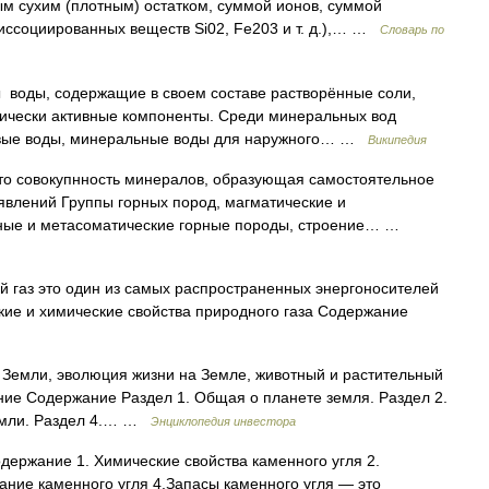
м сухим (плотным) остатком, суммой ионов, суммой
иссоциированных веществ Si02, Fe203 и т. д.),… …
Словарь по
воды, содержащие в своем составе растворённые соли,
гически активные компоненты. Среди минеральных вод
вые воды, минеральные воды для наружного… …
Википедия
то совокупнность минералов, образующая самостоятельное
 явлений Группы горных пород, магматические и
ные и метасоматические горные породы, строение… …
й газ это один из самых распространенных энергоносителей
ие и химические свойства природного газа Содержание
 Земли, эволюция жизни на Земле, животный и растительный
ие Содержание Раздел 1. Общая о планете земля. Раздел 2.
Земли. Раздел 4.… …
Энциклопедия инвестора
ержание 1. Химические свойства каменного угля 2.
ание каменного угля 4.Запасы каменного угля — это