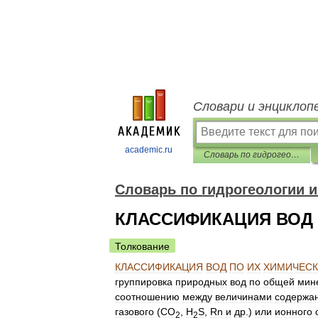
Словари и энциклоп
academic.ru
Словарь по гидрогеологии и инженерной геологии
Словарь по гидрогеологии и
КЛАССИФИКАЦИЯ ВОД 
Толкование
КЛАССИФИКАЦИЯ
ВОД
ПО
ИХ
ХИМИЧЕС
группировка
природных
вод
по
общей
мин
соотношению
между
величинами
содержа
газового
(
СO
,
H
S
,
Rn
и
др
.)
или
ионного
2
2