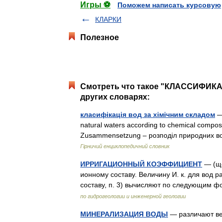
Игры ⚽
Поможем написать курсовую
КЛАРКИ
Полезное
Смотреть что такое "КЛАССИФИ
других словарях:
класифікація вод за хімічним складом
— 
natural waters according to chemical compos
Zusammensetzung – розподіл природних во
Гірничий енциклопедичний словник
ИРРИГАЦИОННЫЙ КОЭФФИЦИЕНТ
— (ще
ионному составу. Величину И. к. для вод 
составу, п. 3) вычисляют по следующим 
по гидрогеологии и инженерной геологии
МИНЕРАЛИЗАЦИЯ ВОДЫ
— различают ве