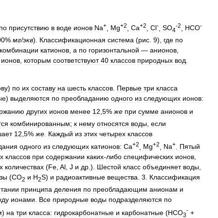
+
+
2
+
2
-
-
2
-
по
присутствию
в
воде
ионов
Na
,
Mg
,
Са
,
Сl
,
SO
,
НСО
4
00
%
мг
/
экв
).
Классификационная
система
(
рис
.
9
),
где
по
комбинации
катионов
,
а
по
горизонтальной
—
анионов
,
ионов
,
которым
соответствуют
40
классов
природных
вод
.
ову
)
по
их
составу
на
шесть
классов
.
Первые
три
класса
ые
)
выделяются
по
преобладанию
одного
из
следующих
ионов:
ержанию
других
ионов
менее
12
,
5
%
же
при
сумме
анионов
и
тся
комбинированным
;
к
нему
относятся
воды
,
если
шает
12
,
5
%
же
.
Каждый
из
этих
четырех
классов
+
2
+
2
+
дания
одного
из
следующих
катионов:
Са
,
Mg
,
Na
.
Пятый
х
классов
при
содержании
каких
-
либо
специфических
ионов
,
х
количествах
(
Fe
,
Al
,
J
и
др
.).
Шестой
класс
объединяет
воды
,
азы
(
СO
и
H
S
)
и
радиоактивные
вещества
.
3
.
Классификация
2
2
етании
принципа
деления
по
преобладающим
анионам
и
жду
ионами
.
Все
природные
воды
подразделяются
по
-
м
)
на
три
класса:
гидрокарбонатные
и
карбонатные
(
HСО
+
3