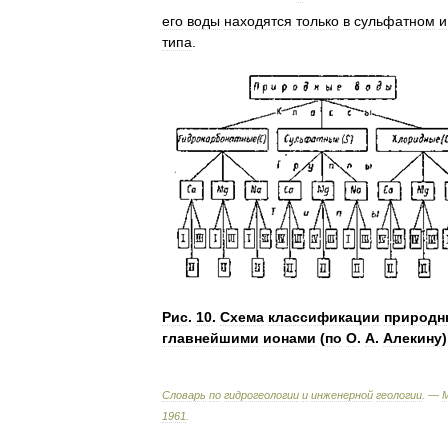
его
воды
находятся
только
в
сульфатном
и
типа
.
Рис
.
10
.
Схема
классификации
природн
главнейшими
ионами
(
по
О
.
А
.
Алекину
)
Словарь
по
гидрогеологии
и
инженерной
геологии
. —
1961
.