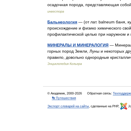
осадочная порода, представляющая собо
инвестора
Бальнеология
— (от лат. balneum баня,
происхождение и физико химического свой
профилактической целью при наружном 
МИНЕРАЛЫ И МИНЕРАЛОГИЯ
— Минералы
горных пород Земли, Луны и некоторых дру
правило, довольно однородные кристалл
Энциклопедия Кольера
© Академик, 2000-2026
Обратная связь:
Техподдерж
👣 Путешествия
Экспорт словарей на сайты
, сделанные на PHP,
Jo