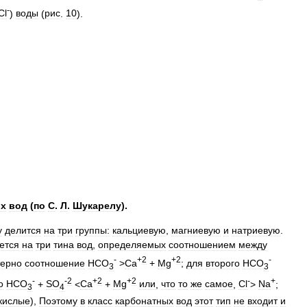
-
Сl
)
воды
(
рис
.
10
).
х
вод
(
по
С
.
Л
.
Шукарелу
).
у
делится
на
три
группы:
кальциевую
,
магниевую
и
натриевую
.
ется
на
три
тина
вод
,
определяемых
соотношением
между
-
+
2
+
2
-
терно
соотношение
HCO
>
Са
+
Мg
;
для
второго
HCO
3
3
-
-
2
+
2
+
2
-
+
о
HCO
+
SO
<
Ca
+
Mg
или
,
что
то
же
самое
,
Cl
>
Na
;
3
4
кислые
),
Поэтому
в
класс
карбонатных
вод
этот
тип
не
входит
и