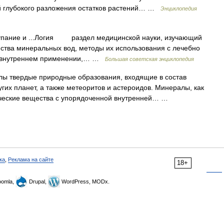
й глубокого разложения остатков растений… …
Энциклопедия
 купание и ...Логия раздел медицинской науки, изучающий
ства минеральных вод, методы их использования с лечебно
и внутреннем применении,… …
Большая советская энциклопедия
 твердые природные образования, входящие в состав
гих планет, а также метеоритов и астероидов. Минералы, как
ические вещества с упорядоченной внутренней… …
ка
,
Реклама на сайте
18+
omla,
Drupal,
WordPress, MODx.