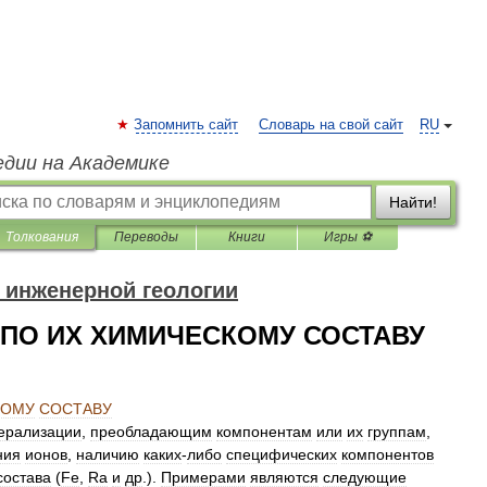
Запомнить сайт
Словарь на свой сайт
RU
едии на Академике
Найти!
Толкования
Переводы
Книги
Игры ⚽
 инженерной геологии
ПО ИХ ХИМИЧЕСКОМУ СОСТАВУ
КОМУ
СОСТАВУ
ерализации
,
преобладающим
компонентам
или
их
группам
,
ния
ионов
,
наличию
каких
-
либо
специфических
компонентов
состава
(
Fe
,
Ra
и
др
.).
Примерами
являются
следующие