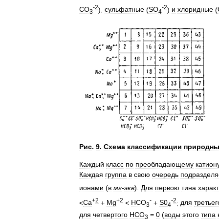
-
2
-
2
CO
),
сульфатные
(
SO
)
и
хлоридные
(
3
4
Рис
.
9
.
Схема
классификации
природны
Каждый
класс
по
преобладающему
катион
Каждая
группа
в
свою
очередь
подразделя
ионами
(
в
мг
-
экв
).
Для
первою
тина
харак
+
2
+
2
-
-
2
<
Са
+
Mg
<
НСО
+
S0
;
для
третьег
3
4
для
четвертого
НСО
=
0
(
воды
этого
типа
3