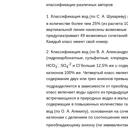
классификации
различных
авторов
.
1
.
Классификация
вод
(
по
С
.
А
.
Шукареву
)
в
количестве
более
чем
25
% (
из
расчета
1
вертикальной
линии
нанесены
возможные
предусматривает
49
возможных
сочетаний
Каждый
класс
имеет
свой
номер
.
2
.
Классификация
вод
(
по
В
.
А
.
Александр
(
гидрокарбонатные
,
сульфатные
,
хлоридн
-
-
2
-
НСО
,
SO
и
Сl
больше
12
,
5
%
же
и
сод
3
4
катионов
100
%
же
.
Четвертый
класс
являе
содержание
двух
или
трех
анионов
превы
подразделяется
в
зависимости
от
преобла
класс
включает
воды
одного
из
предыдущи
встречающихся
в
природных
водах
в
малы
содержащие
в
повышенных
количествах
г
вод
(
по
О
.
А
.
Алекипу
),
основанная
на
соч
катионам
с
делением
по
соотношению
ме
преобладающему
аниону
(
пи
эквивалента